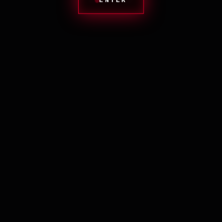
ENTER
TONKYSTYLE
Кутюр строгого режима.
Больше не нужно перекидывать чётки — нужно в них жить. Этот
артизанальный нагрудник выливался вручную из тысяч миллилитров
желтоватой «грязной» смолы в холодных гаражных блоках Сибири.
Каждый массивный акриловый куб хранит внутри слепые кости
(игральные кубики «давиды»). Намертво посажены на стальную
корабельную цепь.
Мы сохранили все ублюдочные микроцарапины ручной полировки
войлоком и шкуркой, никаких станков с ЧПУ. Этот бронежилет
просвечивает на солнце ядовитым мутным янтарем, создавая эффект
пугающей токсичной иконы на вашем теле.
Бронируем за тобой трон на любой встрече.
ДРУГИЕ ПРОЕКТЫ