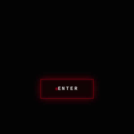
Королева вечеринки п
Иногда, чтобы созд
мусор.
ENTER
TENSION