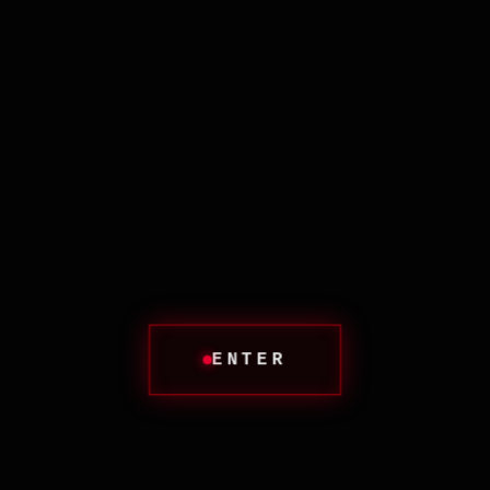
Благодаря жидкости п
силуэт.
На поверхности — по
фиксатор).
Вещь абсолютно герм
«рассола».
Тяжело, но жизненн
ENTER
Ы