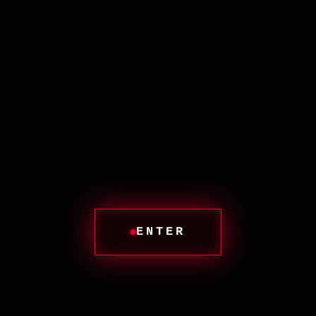
ENTER
Ы