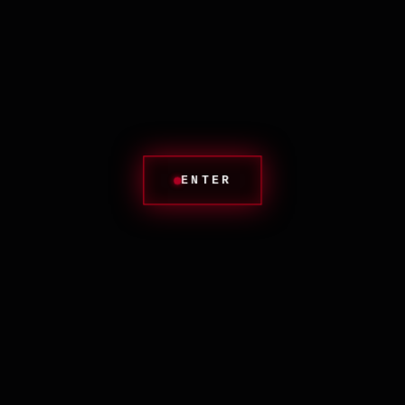
Пояса из сотен алюминиевых, серебряных
наконечников истертых ластиков
формируют мертвую, царапающую
рельефную чешую-решетку вокруг вас. При
соприкосновении вещь издает пугающий
скрежет трескающегося дерева и хруст
сухого свинцово-черного графита.
ENTER
Идеально защищает вас от прикосновений
людей, любящих «теплые беседы» на
скучных арт-вечеринках — одно их касание
об эту броню запачкает чужой кардиган
неотмываемой грязной сажей (вы ведь
знаете, что чертежный грифель нельзя
стряхнуть, он въедается в суть).
Удушающая тюрьма отличника,