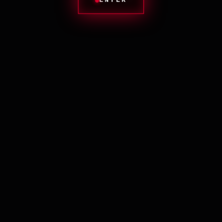
ENTER
TONKYSTYLE
Хлеб — всему голова. И плечи.
Самый сакральный материал в российской культуре. Мы взяли текстуру пережженной
горбушки бородинского хлеба и превратили её в защитный слой.
Символ сытости в трудные времена и уважения к крошкам на столе.
Единственная вещь, которую нельзя выкидывать, даже если она износилась.
Caution: contains gluten.
И для мужчин, и для женщин!
ДРУГИЕ ПРОЕКТЫ