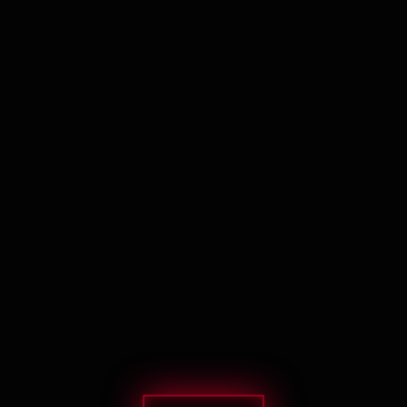
ИДЕНТИФИКАТОР: MAXILLARY_USURPATION