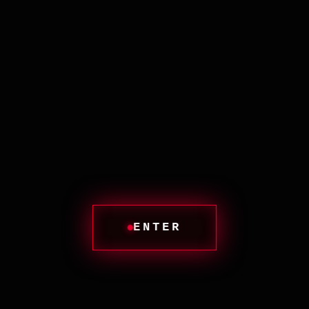
природной защиты.
Запах сырой древесин
Жестко. Неудобно. Жизненно 
ENTER
Ы